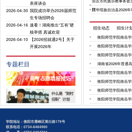
崇左市民族宗教事务委
表座谈会
聘
江华瑶族自治县2026
2026-04-30
我院成功举办2026届师范
生专场招聘会
2026-04-16
速看！湖南推出“五有”硬
招生动态
招生计
核举措 真诚欢迎
衡阳师范学院南岳学院2
2026-04-10
【2026招就通2号】关于
衡阳师范学院南岳学院2
开展2026年
衡阳师范学院南岳学院2
专题栏目
湖南省2026年普通高
衡阳师范学院南岳学院2
衡阳师范学院南岳学院2
衡阳师范学院南岳学院2
衡阳师范学院南岳学院2
学院地址：衡阳市雁峰区黄白路179号
联系电话：0734-8484960