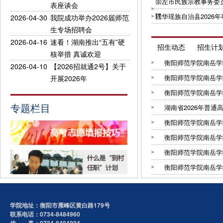
崇左市民族宗教事务委
表座谈会
聘
江华瑶族自治县2026
2026-04-30
我院成功举办2026届师范
生专场招聘会
2026-04-16
速看！湖南推出“五有”硬
招生动态
招生计
核举措 真诚欢迎
衡阳师范学院南岳学院2
2026-04-10
【2026招就通2号】关于
衡阳师范学院南岳学院2
开展2026年
衡阳师范学院南岳学院2
专题栏目
湖南省2026年普通高
衡阳师范学院南岳学院2
衡阳师范学院南岳学院2
衡阳师范学院南岳学院2
衡阳师范学院南岳学院2
学院地址：衡阳市雁峰区黄白路179号
联系电话：0734-8484960