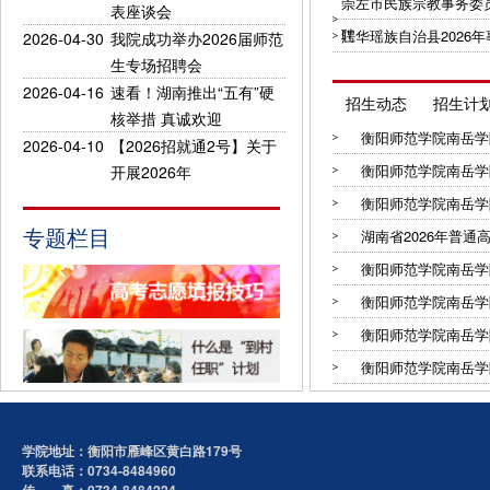
崇左市民族宗教事务委
表座谈会
聘
江华瑶族自治县2026
2026-04-30
我院成功举办2026届师范
生专场招聘会
2026-04-16
速看！湖南推出“五有”硬
招生动态
招生计
核举措 真诚欢迎
衡阳师范学院南岳学院2
2026-04-10
【2026招就通2号】关于
衡阳师范学院南岳学院2
开展2026年
衡阳师范学院南岳学院2
专题栏目
湖南省2026年普通高
衡阳师范学院南岳学院2
衡阳师范学院南岳学院2
衡阳师范学院南岳学院2
衡阳师范学院南岳学院2
学院地址：衡阳市雁峰区黄白路179号
联系电话：0734-8484960